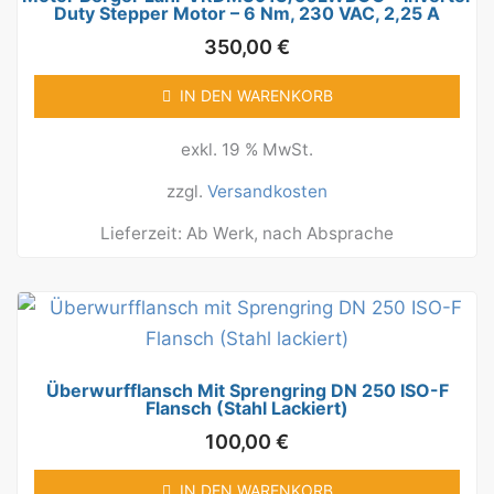
Duty Stepper Motor – 6 Nm, 230 VAC, 2,25 A
350,00
€
IN DEN WARENKORB
exkl. 19 % MwSt.
zzgl.
Versandkosten
Lieferzeit:
Ab Werk, nach Absprache
Überwurfflansch Mit Sprengring DN 250 ISO-F
Flansch (Stahl Lackiert)
100,00
€
IN DEN WARENKORB