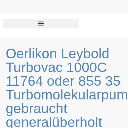
Zum
Inhalt
springen
Oerlikon Leybold
Turbovac 1000C
11764 oder 855 35
Turbomolekularpu
gebraucht
generalüberholt