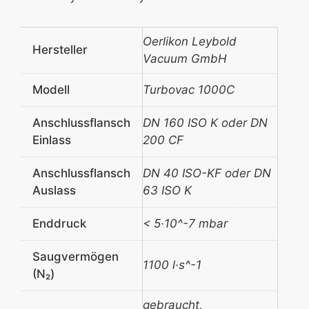
Oerlikon Leybold
Hersteller
Vacuum GmbH
Modell
Turbovac 1000C
Anschlussflansch
DN 160 ISO K oder DN
Einlass
200 CF
Anschlussflansch
DN 40 ISO-KF oder DN
Auslass
63 ISO K
Enddruck
< 5·10^-7 mbar
Saugvermögen
1100 l·s^-1
(N₂)
gebraucht,